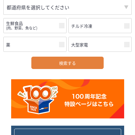
生鮮食品
チルド冷凍
(肉、野菜、魚など)
薬
大型家電
検索する