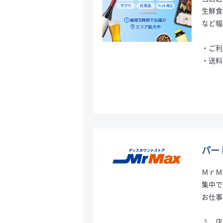
生鮮食
など幅
・ご利
・送料
パー
ＭｒＭ
集中で
お仕事
♪ 店