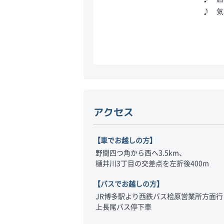
♪ 気
アクセス
【車でお越しの方】
野間四つ角から西へ3.5km、

樋井川3丁目の交差点を左折後400m
【バスでお越しの方】
JR博多駅より西鉄バス桧原営業所方面行