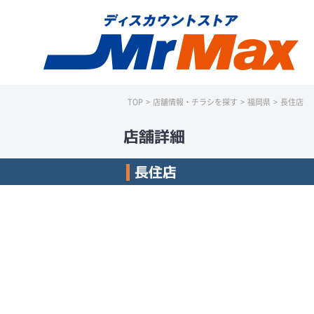
TOP
>
店舗情報・チラシを探す
>
福岡県
>
長住店
店舗詳細
長住店