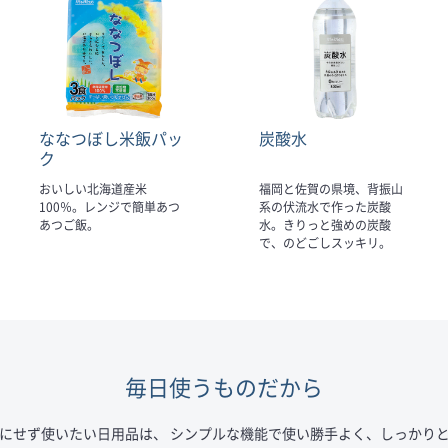
ななつぼし米飯パッ
炭酸水
ク
おいしい北海道産米
福岡と佐賀の県境、背振山
100％。レンジで簡単あつ
系の伏流水で作った炭酸
あつご飯。
水。きりっと強めの炭酸
で、のどごしスッキリ。
毎日使うものだから
にせず使いたい日用品は、 シンプルな機能で使い勝手よく、しっかり