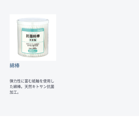
綿棒
弾力性に富む紙軸を使用し
た綿棒。天然キトサン抗菌
加工。